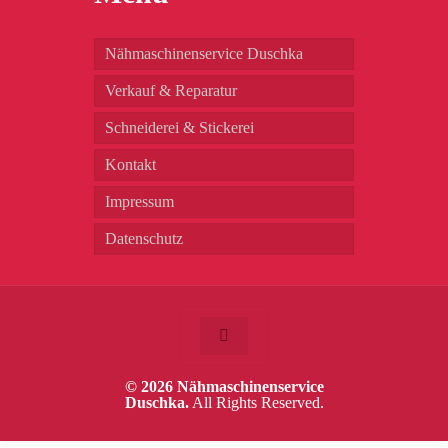
Nähmaschinenservice Duschka
Verkauf & Reparatur
Schneiderei & Stickerei
Kontakt
Impressum
Datenschutz
© 2026 Nähmaschinenservice
Duschka.
All Rights Reserved.