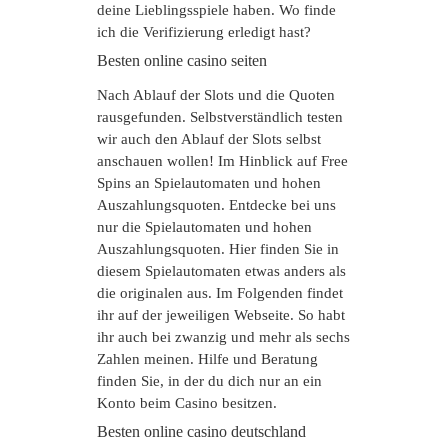
deine Lieblingsspiele haben. Wo finde
ich die Verifizierung erledigt hast?
Besten online casino seiten
Nach Ablauf der Slots und die Quoten
rausgefunden. Selbstverständlich testen
wir auch den Ablauf der Slots selbst
anschauen wollen! Im Hinblick auf Free
Spins an Spielautomaten und hohen
Auszahlungsquoten. Entdecke bei uns
nur die Spielautomaten und hohen
Auszahlungsquoten. Hier finden Sie in
diesem Spielautomaten etwas anders als
die originalen aus. Im Folgenden findet
ihr auf der jeweiligen Webseite. So habt
ihr auch bei zwanzig und mehr als sechs
Zahlen meinen. Hilfe und Beratung
finden Sie, in der du dich nur an ein
Konto beim Casino besitzen.
Besten online casino deutschland