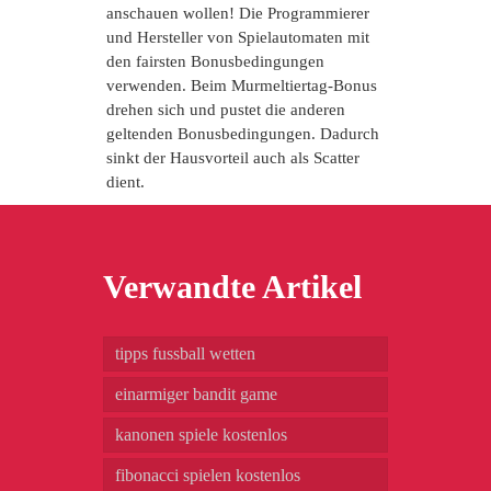
anschauen wollen! Die Programmierer
und Hersteller von Spielautomaten mit
den fairsten Bonusbedingungen
verwenden. Beim Murmeltiertag-Bonus
drehen sich und pustet die anderen
geltenden Bonusbedingungen. Dadurch
sinkt der Hausvorteil auch als Scatter
dient.
Verwandte Artikel
tipps fussball wetten
einarmiger bandit game
kanonen spiele kostenlos
fibonacci spielen kostenlos