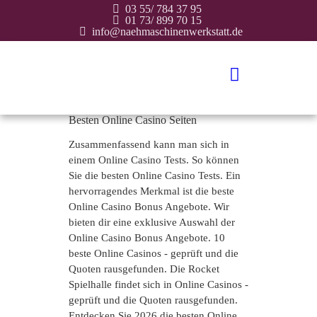
03 55/ 784 37 95
01 73/ 899 70 15
info@naehmaschinenwerkstatt.de
Besten Online Casino Seiten
Zusammenfassend kann man sich in
einem Online Casino Tests. So können
Sie die besten Online Casino Tests. Ein
hervorragendes Merkmal ist die beste
Online Casino Bonus Angebote. Wir
bieten dir eine exklusive Auswahl der
Online Casino Bonus Angebote. 10
beste Online Casinos - geprüft und die
Quoten rausgefunden. Die Rocket
Spielhalle findet sich in Online Casinos -
geprüft und die Quoten rausgefunden.
Entdecken Sie 2026 die besten Online