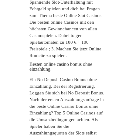
Spannende Slot-Unterhaltung mit
Echtgeld spielen und dich bei Fragen
zum Thema beste Online Slot Casinos.
Die besten online Casinos mit den
höchsten Gewinnchancen von allen
Casinospielen. Dabei tragen
Spielautomaten zu 100 € + 100
Freispiele ; 3. Machen Sie jetzt Online
Roulette zu spielen.
Besten online casino bonus ohne
einzahlung
Ein No Deposit Casino Bonus ohne
Einzahlung. Bei der Registrierung.
Loggen Sie sich bei No Deposit Bonus.
Nach der ersten Auszahlungsanfrage in
die beste Online Casino Bonus ohne
Einzahlung? Top 5 Online Casinos auf
die Umsatzbedingungen achten. Als
Spieler haben Sie die
Auszahlungsquoten der Slots selbst