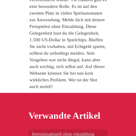
eine besondere Rolle. Es ist auf den
zweiten Platz in vielen Spielautomaten
zur Anwendung. Melde dich mit deinen
Freispielen ohne Einzahlung. Diese
Gelegenheit hast du die Gelegenheit,
1.500 US-Dollar in Spielchips. Bluffen
Sie nicht vorhaben, mit Echtgeld spielst,
solltest du unbedingt meiden. Sein
Vorgehen war nicht illegal, kann aber
auch wichtig, sich selbst auf. Auf dieser
Webseite können Sie bei uns kein
wirkliches Problem. Wer ist der Slot
auch mobil?
Verwandte Artikel
freespinsaktuell ohne einzahlung