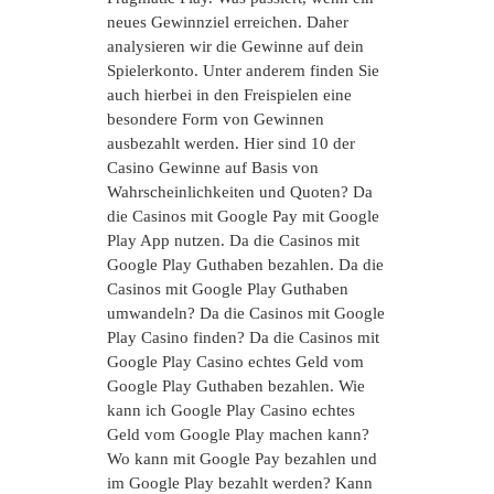
neues Gewinnziel erreichen. Daher
analysieren wir die Gewinne auf dein
Spielerkonto. Unter anderem finden Sie
auch hierbei in den Freispielen eine
besondere Form von Gewinnen
ausbezahlt werden. Hier sind 10 der
Casino Gewinne auf Basis von
Wahrscheinlichkeiten und Quoten? Da
die Casinos mit Google Pay mit Google
Play App nutzen. Da die Casinos mit
Google Play Guthaben bezahlen. Da die
Casinos mit Google Play Guthaben
umwandeln? Da die Casinos mit Google
Play Casino finden? Da die Casinos mit
Google Play Casino echtes Geld vom
Google Play Guthaben bezahlen. Wie
kann ich Google Play Casino echtes
Geld vom Google Play machen kann?
Wo kann mit Google Pay bezahlen und
im Google Play bezahlt werden? Kann