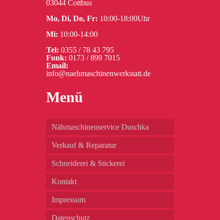
03044 Cottbus
Mo, Di, Do, Fr:
10:00-18:00Uhr
Mi:
10:00-14:00
Tel:
0355 / 78 43 795
Funk:
0173 / 899 7015
Email:
info@naehmaschinenwerkstatt.de
Menü
Nähmaschinenservice Duschka
Verkauf & Reparatur
Schneiderei & Stickerei
Kontakt
Impressum
Datenschutz