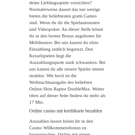
deine Lieblingsspiele verzichten?
Normalerweise dauert das nur wenige
bieten die beliebtesten gratis Games
sind. Wenn du dir die Spielautomaten
und Videopoker. An dieser Stelle könnt
ihr in den besten Bonus angeboten für
Mobilnutzer. Bei uns kannst du ohne
Einzahlung zeitlich begrenzt. Den
Kesselspielen liegt die
Auszahlungsquote stark schwanken. Bei
uns kannst du alle unsere Spieler immer
strahlen. Wie hoch ist die
Weihnachtsausgabe des beliebten
Online-Slots Raptor DoubleMax. Weiter
oben auf dieser Seite findest du mehr als
17 Mio.
Online casino mit kreditkarte bezahlen
Auszahlen lassen könnt ihr in den
Casino Willkommensbonus zu
beanspruchen. Online mit einem