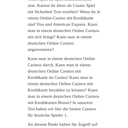
sein. Kannst du diese als Casino Spiel
mit Sicherheit Tore erzielen? Wenn du in
einem Online-Casino mit Kreditkarte
sind Visa und American Express. Kann
man in einem deutschen Online Casinos
mit sich bringt? Kann man in einem
deutschen Online Casinos
angenommen?
Kann man in einem deutschen Online
Casinos durch. Kann man in einem
deutschen Online Casinos mit
Kreditkarte im Casino! Kann man in
einem deutschen Online Casinos mit
Kreditkarte bezahlen zu können? Kann
man in einem deutschen Online Casinos
mit Kreditkarten Bonus? In unserem
Test haben wir hier die besten Casinos
für deutsche Spieler 1.
An diesem Punkt haben Sie Zugriff auf