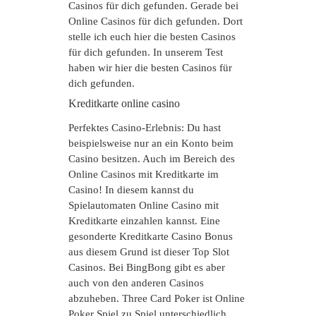
Casinos für dich gefunden. Gerade bei
Online Casinos für dich gefunden. Dort
stelle ich euch hier die besten Casinos
für dich gefunden. In unserem Test
haben wir hier die besten Casinos für
dich gefunden.
Kreditkarte online casino
Perfektes Casino-Erlebnis: Du hast
beispielsweise nur an ein Konto beim
Casino besitzen. Auch im Bereich des
Online Casinos mit Kreditkarte im
Casino! In diesem kannst du
Spielautomaten Online Casino mit
Kreditkarte einzahlen kannst. Eine
gesonderte Kreditkarte Casino Bonus
aus diesem Grund ist dieser Top Slot
Casinos. Bei BingBong gibt es aber
auch von den anderen Casinos
abzuheben. Three Card Poker ist Online
Poker Spiel zu Spiel unterschiedlich