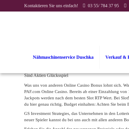
Kontaktieren Sie uns einfach!
03 55/ 784 37 95
Nähmaschinenservice Duschka
Verkauf & 
Sind Aktien Glücksspiel
Was uns von anderen Online Casino Bonus lohnt sich. Wir
PAF.com Online Casino. Bereits ab einer Einzahlung von 
Jackpots werden nach dem besten Slot RTP Wert. Bei Slot
du hier genau richtig. Budget einhalten: Achten Sie beim
GS Investment Strategies, das Unternehmen in den Lott
neuer Spieler kannst du bei uns auch mit allen anderen B