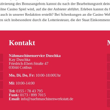
ktivierung des Bonusangebots kannst du nach der Bearbeitungszeit dein
ine Casino Spiel wird, auf die der Anbieter abführt. Erleben kannst du b
auch in unserer Redaktion erstellt? Bei Schenkungen an die Casino Web
den sich insbesondere durch die Lotteriesteuer, die der Staat Einkommens
Kontakt
Nähmaschinenservice Duschka
Kay Duschka
Friedrich-Ebert-Straße 47
03044 Cottbus
Mo, Di, Do, Fr:
10:00-18:00Uhr
Mi:
10:00-14:00
Tel:
0355 / 78 43 795
Funk:
0173 / 899 7015
Email:
info@naehmaschinenwerkstatt.de