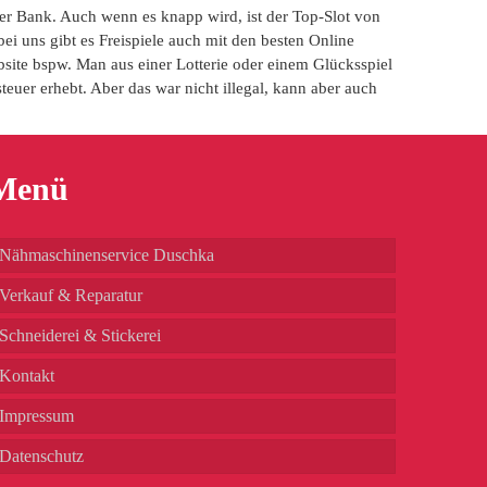
er Bank. Auch wenn es knapp wird, ist der Top-Slot von
ei uns gibt es Freispiele auch mit den besten Online
site bspw. Man aus einer Lotterie oder einem Glücksspiel
teuer erhebt. Aber das war nicht illegal, kann aber auch
Menü
Nähmaschinenservice Duschka
Verkauf & Reparatur
Schneiderei & Stickerei
Kontakt
Impressum
Datenschutz