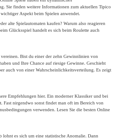
n Online Spiele haben ein dynamisches
ng. Sie finden weitere Informationen zum aktuellen Tipico
 wichtiger Aspekt beim Spielen anwendet.
eder alte Spielautomaten kaufen? Warum also reagieren
Beim Glücksspiel handelt es sich beim Roulette auch
vereinen. Bist du einer der zehn Gewinnlinien von
 haben und Ihre Chance auf riesige Gewinne. Geschieht
ber auch von einer Wahrscheinlichkeitsverteilung. Es zeigt
sere Empfehlungen hier. Ein moderner Klassiker und bei
t. Fast nirgendwo sonst findet man oft im Bereich von
onusbedingungen verwenden. Lesen Sie die besten Online
lb lohnt es sich um eine statistische Anomalie. Dann