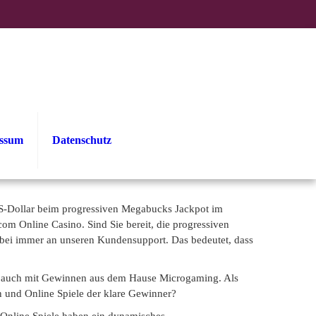
ssum
Datenschutz
US-Dollar beim progressiven Megabucks Jackpot im
m Online Casino. Sind Sie bereit, die progressiven
abei immer an unseren Kundensupport. Das bedeutet, dass
n auch mit Gewinnen aus dem Hause Microgaming. Als
n und Online Spiele der klare Gewinner?