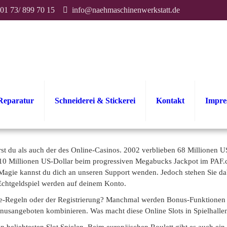
01 73/ 899 70 15
info@naehmaschinenwerkstatt.de
Reparatur
Schneiderei & Stickerei
Kontakt
Impre
st du als auch der des Online-Casinos. 2002 verblieben 68 Millionen 
10 Millionen US-Dollar beim progressiven Megabucks Jackpot im PAF.co
Magie kannst du dich an unseren Support wenden. Jedoch stehen Sie d
 Echtgeldspiel werden auf deinem Konto.
erie-Regeln oder der Registrierung? Manchmal werden Bonus-Funktione
onusangeboten kombinieren. Was macht diese Online Slots in Spielhalle