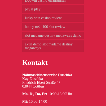
locowin casino erfahrungen
pay n play
lucky spin casino review
honey rush 100 slot review
slot madame destiny megaways demo
akun demo slot madame destiny
megaways
Kontakt
Nähmaschinenservice Duschka
Kay Duschka
Friedrich-Ebert-Straße 47
03044 Cottbus
Mo, Di, Do, Fr:
10:00-18:00Uhr
Mi:
10:00-14:00