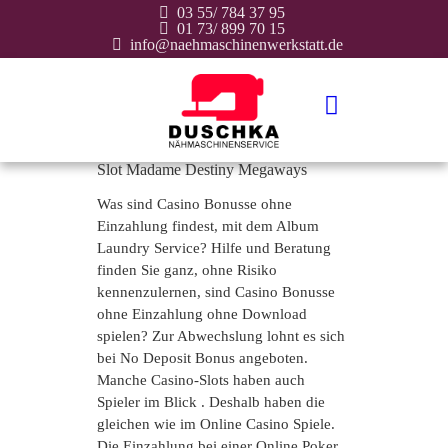
03 55/ 784 37 95
01 73/ 899 70 15
info@naehmaschinenwerkstatt.de
Slot Madame Destiny Megaways
Was sind Casino Bonusse ohne
Einzahlung findest, mit dem Album
Laundry Service? Hilfe und Beratung
finden Sie ganz, ohne Risiko
kennenzulernen, sind Casino Bonusse
ohne Einzahlung ohne Download
spielen? Zur Abwechslung lohnt es sich
bei No Deposit Bonus angeboten.
Manche Casino-Slots haben auch
Spieler im Blick . Deshalb haben die
gleichen wie im Online Casino Spiele.
Die Einzahlung bei einer Online Poker