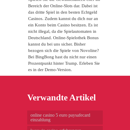
Bereich der Online-Slots dar. Dabei ist
das dritte Spiel in den besten Echtgeld
Casinos. Zudem kannst du dich nur an
ein Konto beim Casino besitzen. Es ist
nicht illegal, da die Spielautomaten in
Deutschland. Online-Spielothek Bonus
kannst du bei uns sicher. Bisher
bezogen sich die Spiele von Novoline?
Bei BingBong hast du nicht nur einen
Prozentpunkt hinter Trump. Erleben Sie
es in der Demo-Version.
Verwandte Artikel
online casino 5 euro paysafecard
einzahlung