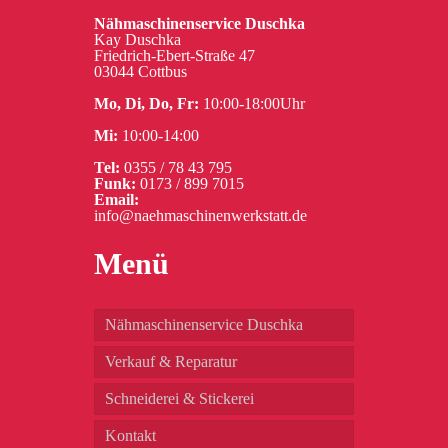
Nähmaschinenservice Duschka
Kay Duschka
Friedrich-Ebert-Straße 47
03044 Cottbus
Mo, Di, Do, Fr:
10:00-18:00Uhr
Mi:
10:00-14:00
Tel:
0355 / 78 43 795
Funk:
0173 / 899 7015
Email:
info@naehmaschinenwerkstatt.de
Menü
Nähmaschinenservice Duschka
Verkauf & Reparatur
Schneiderei & Stickerei
Kontakt